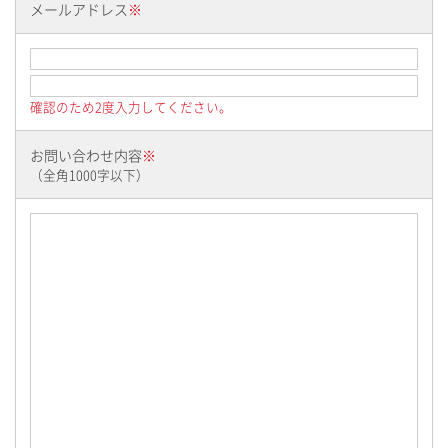
日用品・その他
メールアドレス
※
GUIDE
確認のため2度入力してください。
お買いもの方法
お問い合わせ内容
※
Q & A
（全角1000字以下）
当サイトについて
特定商取引に関する法律に基づく表記
プライバシーポリシー
お問い合わせ
LINK TECHNO Official WEB