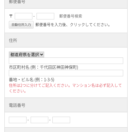
清掃用洗剤
郵便番号
ハンドソープ&消毒液
〒
-
郵便番号検索
郵便番号を入力後、クリックしてください。
ヘア&ボディケア
消臭剤
住所
漂白剤
厨房・キッチン用品
市区町村名 (例：千代田区神田神保町)
番地・ビル名 (例：1-3-5)
ウォーターサーバー用フィルター
住所は2つに分けてご記入ください。マンション名は必ず記入して
ください。
ウォーターサーバー用交換・補修用部品
電話番号
ウォーターサーバー
-
-
害虫駆除用品