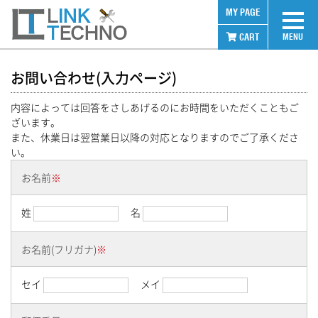
MY PAGE
CART
MENU
お問い合わせ(入力ページ)
内容によっては回答をさしあげるのにお時間をいただくこともご
ログイン
ざいます。
また、休業日は翌営業日以降の対応となりますのでご了承くださ
ITEM CATEGORY
い。
お名前
※
消毒用アルコール
姓
名
業務用食洗機洗剤
お名前(フリガナ)
※
食器用洗剤
セイ
メイ
洗濯用洗剤