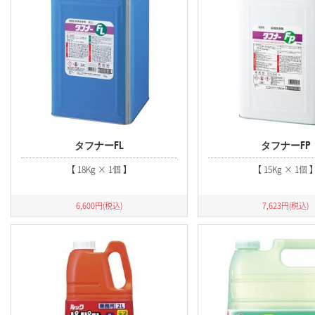
清掃用洗剤
ハンドソープ&消毒液
ヘア&ボディケア
消臭剤
漂白剤
タフナーFL
タフナーFP
【 18Kg × 1個 】
【 15Kg × 1個 
厨房・キッチン用品
ウォーターサーバー用フィルター
6,600
円(税込)
7,623
円(税込)
ウォーターサーバー用交換・補修用部品
ウォーターサーバー
害虫駆除用品