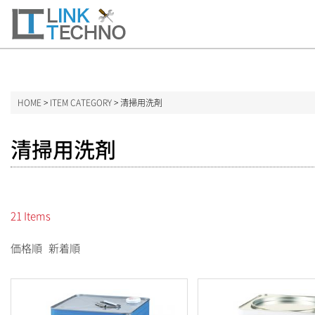
HOME
>
ITEM CATEGORY
> 清掃用洗剤
清掃用洗剤
ITEM CATEGORY
消毒用アルコール
21 Items
業務用食洗機洗剤
価格順
新着順
食器用洗剤
洗濯用洗剤