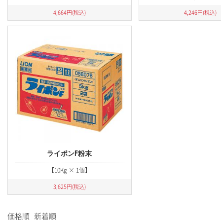
4,664
円(税込)
4,246
円(税込)
ライポンF粉末
【10Kg × 1個】
3,625
円(税込)
価格順
新着順