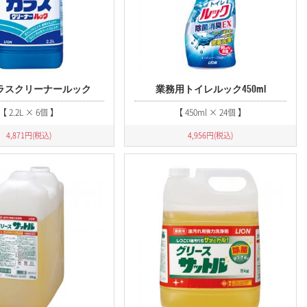
ラスクリーナールック
業務用トイレルック450ml
【 2.2L × 6個 】
【 450ml × 24個 】
4,871
円(税込)
4,956
円(税込)