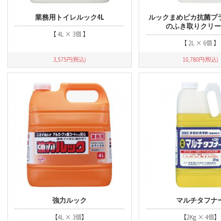
業務用トイレルック4L
ルックまめピカ抗菌プ
のふき取りクリ
【 4L × 3個 】
【 2L × 6個 】
3,575
円(税込)
10,780
円(税込)
強力ルック
マルチタフナ
【4L × 3個】
【2Kg × 4個】