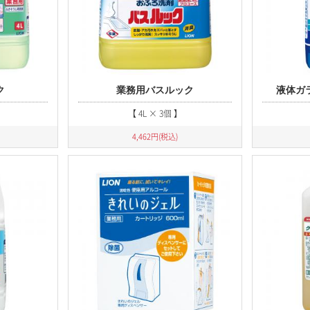
ク
業務用バスルック
液体ガ
【 4L × 3個 】
4,462
円(税込)