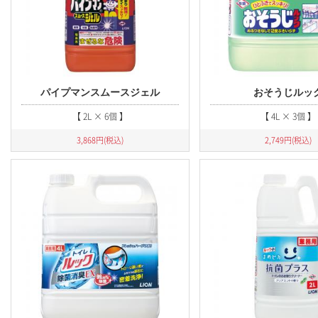
日用品・その他
パイプマンスムースジェル
おそうじルッ
【 2L × 6個 】
【 4L × 3個 】
3,868
円(税込)
2,749
円(税込)