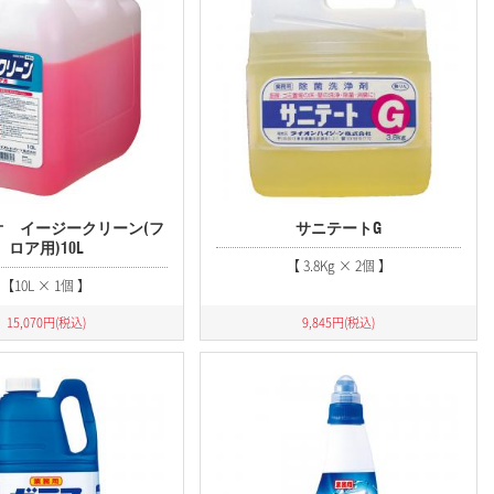
オ イージークリーン(フ
サニテートG
ロア用)10L
【 3.8Kg × 2個 】
【10L × 1個 】
15,070
円(税込)
9,845
円(税込)