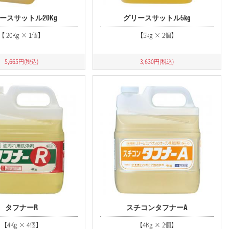
ースサットル20Kg
グリースサットル5kg
【 20Kg × 1個】
【5kg × 2個】
5,665
円(税込)
3,630
円(税込)
タフナーR
スチコンタフナーA
【4Kg × 4個】
【4Kg × 2個】