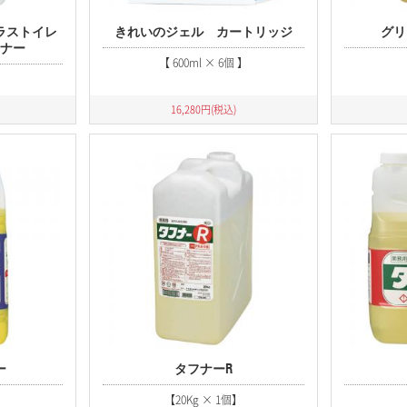
ラストイレ
きれいのジェル カートリッジ
グリ
ーナー
【 600ml × 6個 】
16,280
円(税込)
ー
タフナーR
【20Kg × 1個】