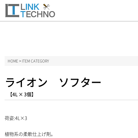
ーム
HOME
>
ITEM CATEGORY
ITEM CATEGORY
ライオン ソフター
消毒用アルコール
【4L × 3個】
業務用食洗機洗剤
食器用洗剤
荷姿:4L×3
洗濯用洗剤
植物系の柔軟仕上げ剤。