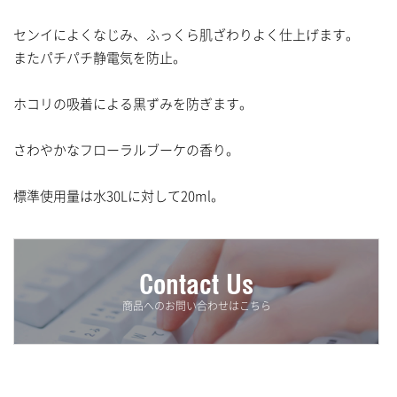
清掃用洗剤
センイによくなじみ、ふっくら肌ざわりよく仕上げます。
ハンドソープ&消毒液
またパチパチ静電気を防止。
ヘア&ボディケア
ホコリの吸着による黒ずみを防ぎます。
消臭剤
さわやかなフローラルブーケの香り。
漂白剤
標準使用量は水30Lに対して20ml。
厨房・キッチン用品
ウォーターサーバー用フィルター
Contact Us
ウォーターサーバー用交換・補修用部品
商品へのお問い合わせはこちら
ウォーターサーバー
害虫駆除用品