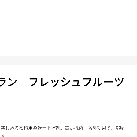
ログイン
GUIDE
ラン フレッシュフルーツ
お買いもの方法
Q & A
当サイトについて
特定商取引に関する法律に基づく表記
で楽しめる衣料用柔軟仕上げ剤。高い抗菌・防臭効果で、部屋
ます。