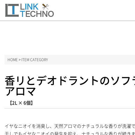
ーム
HOME
>
ITEM CATEGORY
ITEM CATEGORY
香リとデオドラントのソフ
消毒用アルコール
アロマ
業務用食洗機洗剤
【2L × 6個】
食器用洗剤
洗濯用洗剤
イヤなニオイを消臭し、天然アロマのナチュラルな香りが洗濯
干しでもイヤなニオイの発生を抑え、ナチュラルな香りが続き