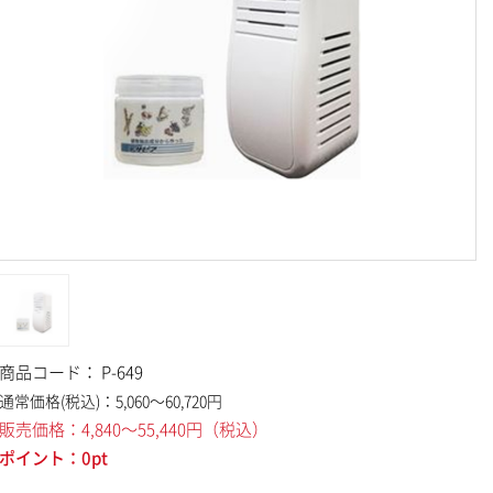
商品コード：
P-649
通常価格(税込)：
5,060～60,720
円
販売価格：
4,840～55,440
円
（税込）
ポイント：
0
pt