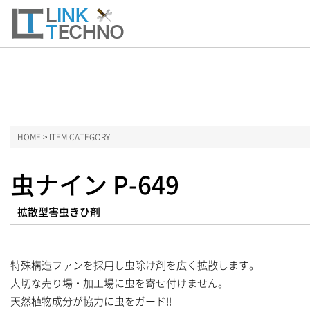
ーム
HOME
>
ITEM CATEGORY
ITEM CATEGORY
虫ナイン P-649
消毒用アルコール
拡散型害虫きひ剤
業務用食洗機洗剤
食器用洗剤
特殊構造ファンを採用し虫除け剤を広く拡散します。
大切な売り場・加工場に虫を寄せ付けません。
洗濯用洗剤
天然植物成分が協力に虫をガード!!