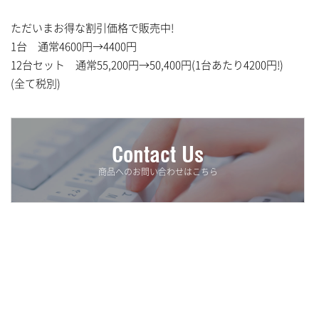
清掃用洗剤
ただいまお得な割引価格で販売中!
ハンドソープ&消毒液
1台 通常4600円→4400円
12台セット 通常55,200円→50,400円(1台あたり4200円!)
ヘア&ボディケア
(全て税別)
消臭剤
漂白剤
Contact Us
商品へのお問い合わせはこちら
厨房・キッチン用品
ウォーターサーバー用フィルター
ウォーターサーバー用交換・補修用部品
ウォーターサーバー
害虫駆除用品