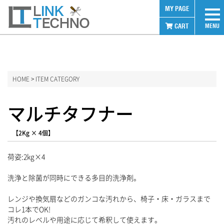
ホーム
MY PAGE
CART
MENU
HOME
>
ITEM CATEGORY
ログイン
マルチタフナー
ITEM CATEGORY
【2Kg × 4個】
消毒用アルコール
荷姿:2kg×4
業務用食洗機洗剤
洗浄と除菌が同時にできる多目的洗浄剤。
食器用洗剤
レンジや換気扇などのガンコな汚れから、椅子・床・ガラスまで
洗濯用洗剤
コレ1本でOK!
汚れのレベルや用途に応じて希釈して使えます。