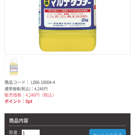
日用品・その他
GUIDE
お買いもの方法
Q & A
当サイトについて
特定商取引に関する法律に基づく表記
商品コード：
L006-10004-4
プライバシーポリシー
通常価格(税込)：
4,246
円
販売価格：
4,246
円
（税込）
ポイント：
0
pt
お問い合わせ
LINK TECHNO Official WEB
商品内容
数量：
カートに入れる