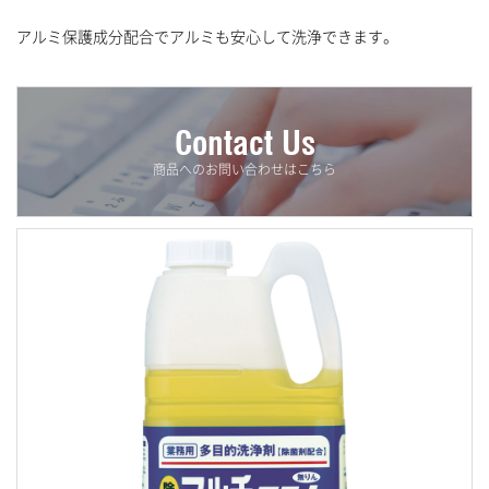
清掃用洗剤
アルミ保護成分配合でアルミも安心して洗浄できます。
ハンドソープ&消毒液
ヘア&ボディケア
Contact Us
消臭剤
商品へのお問い合わせはこちら
漂白剤
厨房・キッチン用品
ウォーターサーバー用フィルター
ウォーターサーバー用交換・補修用部品
ウォーターサーバー
害虫駆除用品